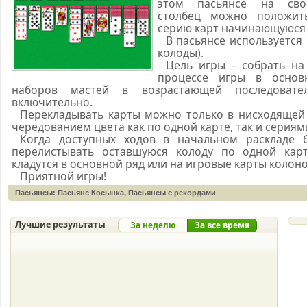
этом пасьянсе на сво
столбец можно положит
серию карт начинающуюся 
В пасьянсе используется 
колоды).
Цель игры - собрать на
процессе игры в основ
наборов мастей в возрастающей последовате
включительно.
Перекладывать карты можно только в нисходящей 
чередованием цвета как по одной карте, так и сериям
Когда доступных ходов в начальном раскладе 
перелистывать оставшуюся колоду по одной кар
кладутся в основной ряд или на игровые карты колоно
Приятной игры!
Пасьянсы
:
Пасьянс Косынка
,
Пасьянсы с рекордами
Лучшие результаты
За неделю
За все время